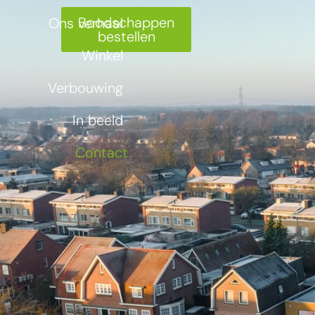
Boodschappen
Ons verhaal
bestellen
Winkel
Verbouwing
In beeld
Contact